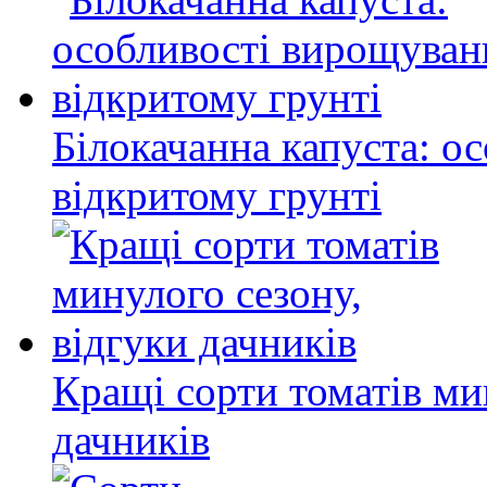
Білокачанна капуста: о
відкритому грунті
Кращі сорти томатів ми
дачників