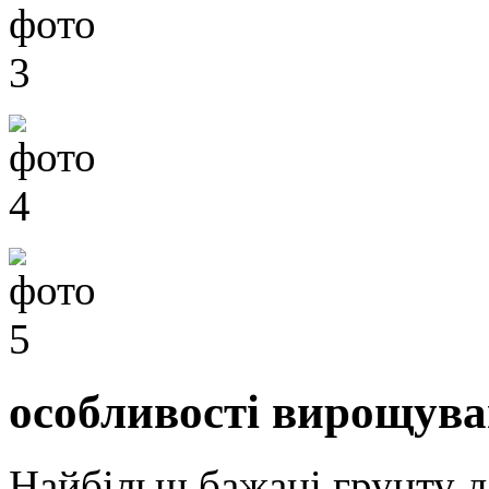
особливості вирощув
Найбільш бажані грунту д