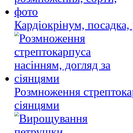
Кардіокрінум, посадка,
Розмноження стрептокар
сіянцями