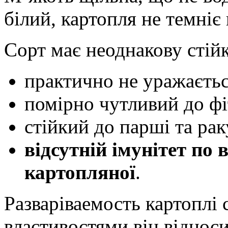
білий, картопля не темніє 
Сорт має неоднакову стійк
практично не уражається
помірно чутливий до фі
стійкий до парші та рак
відсутній імунітет по
картопляної
.
Разваріваемость картоплі 
властивостями він відноси