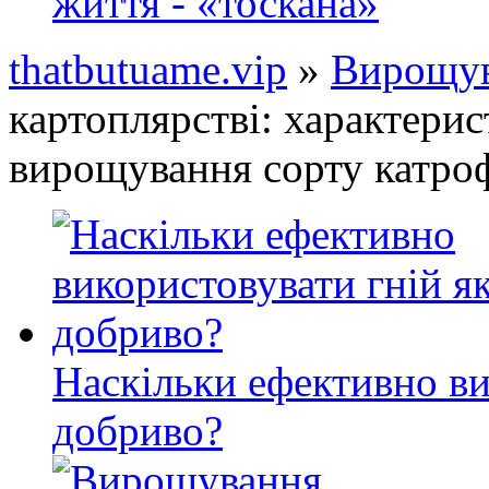
життя - «тоскана»
thatbutuame.vip
»
Вирощув
картоплярстві: характерис
вирощування сорту катро
Наскільки ефективно ви
добриво?