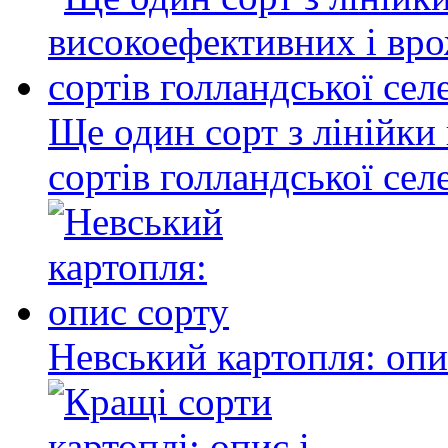
Ще один сорт з лінійки
сортів голландської се
Невський картопля: опи