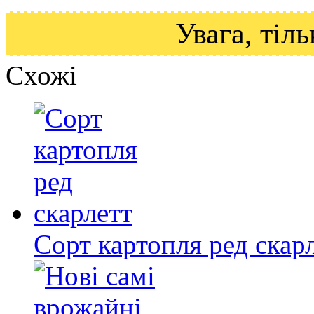
Увага, ті
Схожі
Сорт картопля ред скар