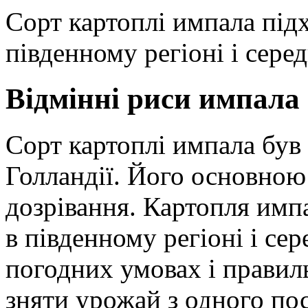
Сорт картоплі импала під
південному регіоні і серед
Відмінні риси импала
Сорт картоплі импала був
Голландії. Його основною 
дозрівання. Картопля имп
в південному регіоні і се
погодних умовах і правиль
зняти урожай з одного пос