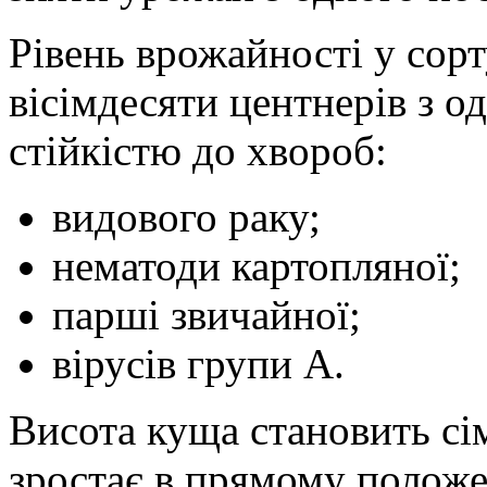
Рівень врожайності у сорт
вісімдесяти центнерів з о
стійкістю до хвороб:
видового раку;
нематоди картопляної;
парші звичайної;
вірусів групи А.
Висота куща становить сім
зростає в прямому положе