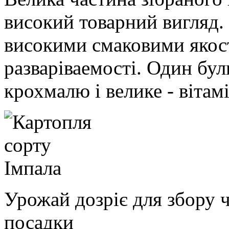
високий товарний вигляд.
високими смаковими якост
разваріваемості. Один бул
крохмалю і велике - вітам
Урожай дозріє для збору ч
посадки