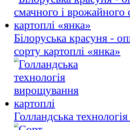
Білоруська красуня - о
сорту картоплі «янка»
Голландська технологія