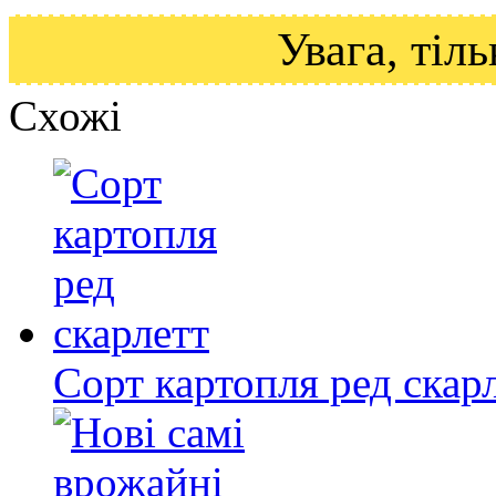
Увага, ті
Схожі
Сорт картопля ред скар