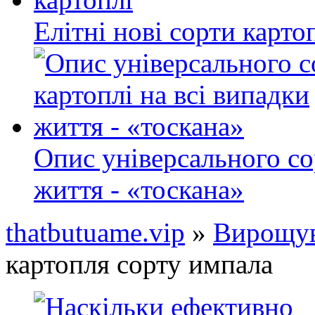
Елітні нові сорти карто
Опис універсального со
життя - «тоскана»
thatbutuame.vip
»
Вирощув
картопля сорту импала