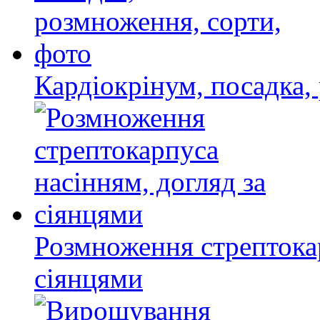
Кардіокрінум, посадка,
Розмноження стрептокар
сіянцями