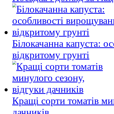
Білокачанна капуста: о
відкритому грунті
Кращі сорти томатів ми
дачників