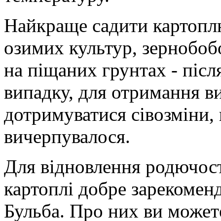
Найкраще садити картоплю
озимих культур, зернобобо
на піщаних грунтах - піс
випадку, для отримання в
дотримуватися сівозміни,
вичерпувалося.
Для відновлення родючост
картоплі добре зарекоменд
Бульба. Про них ви можете