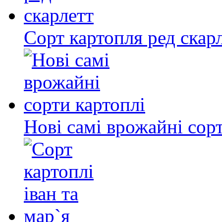
Сорт картопля ред скар
Нові самі врожайні сор