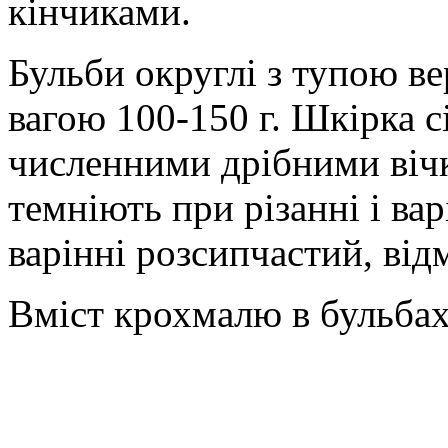
кінчиками.
Бульби округлі з тупою ве
вагою 100-150 г. Шкірка сі
численними дрібними вічк
темніють при різанні і ва
варінні розсипчастий, від
Вміст крохмалю в бульба