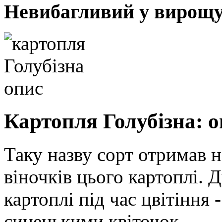
Невибагливий у вирощу
Картопля Голубізна: о
Таку назву сорт отримав не
віночків цього картоплі. 
картоплі під час цвітіння 
синенькими квіточок.