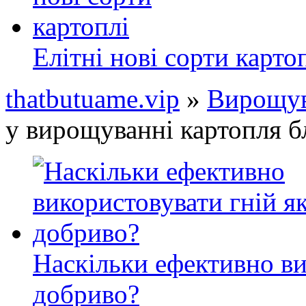
Елітні нові сорти карто
thatbutuame.vip
»
Вирощув
у вирощуванні картопля б
Наскільки ефективно ви
добриво?