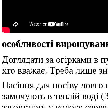
особливості вирощуван
Доглядати за огірками в п
хто вважає. Треба лише зн
Насіння для посіву довго г
замочують в теплій воді (
загортають у вологу серве