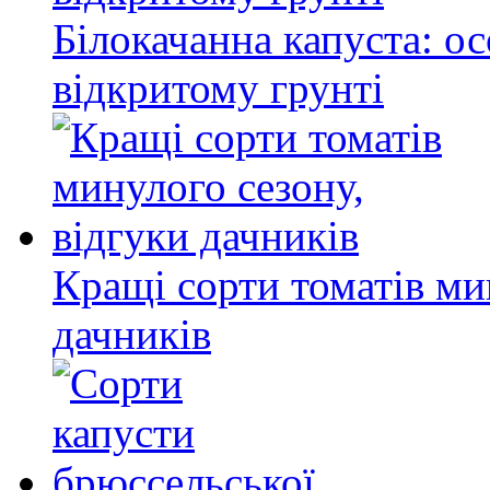
Білокачанна капуста: о
відкритому грунті
Кращі сорти томатів ми
дачників