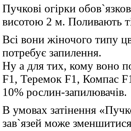
Пучкові огірки обов`язко
висотою 2 м. Поливають т
Всі вони жіночого типу цв
потребує запилення.
Ну а для тих, кому воно п
F1, Теремок F1, Компас F
10% рослин-запилювачів.
В умовах затінення «Пучк
зав`язей може зменшитися