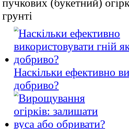
пучкових (букетний) огір
грунті
Наскільки ефективно ви
добриво?