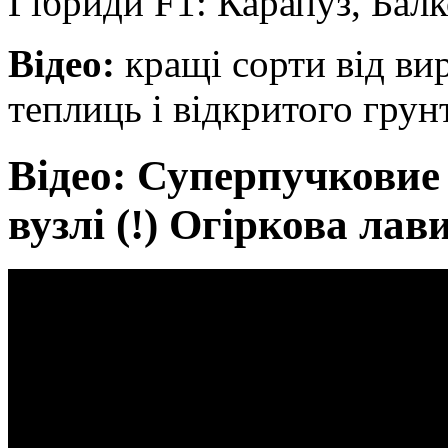
Гібриди F1: Карапуз, Балк
Відео:
кращі сорти від ви
теплиць і відкритого грунт
Відео: Суперпучковие 
вузлі (!) Огіркова лав