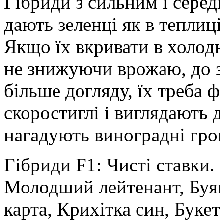
Гібриди з сильним і сере
дають зеленці як в теплиці
Якщо їх вкривати в холод
не знижуючи врожаю, до з
більше догляду, їх треба 
скоростиглі і виглядають 
нагадують виноградні гро
Гібриди F1: Чисті ставки.
Молодший лейтенант, Буян
карта, Крихітка син, Буке