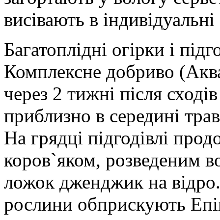
висівають в індивідуальні
Багатоплідні огірки і під
Комплексне добриво (Аква
через 2 тижні після сходів
приблизно в середині трав
На грядці підгодівлі про
коров`яком, розведеним во
ложок дженджик на відро.
рослини обприскують Епі