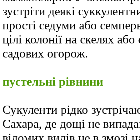
зустріти деякі суккулентни
прості седуми або семпер
цілі колонії на скелях аб
садових огорож.
пустельні рівнини
Сукуленти рідко зустрічаю
Сахара, де дощі не випада
відомих видів не в змозі 