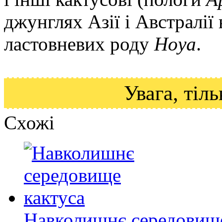
джунглях Азії і Австралії
ластовневих роду
Hoya
.
Увага, ті
Схожі
Навколишнє середовище