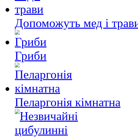
Допоможуть мед і трав
Гриби
Пеларгонія кімнатна