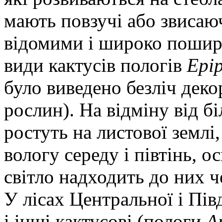
мають повзучі або звисаю
відомими і широко пошире
види кактусів пологів
Epi
було виведено безліч деко
рослин). На відміну від б
ростуть на листової землі
вологу середу і півтінь, 
світло надходить до них ч
У лісах Центральної і Пі
і інші кактусові (пологи
A