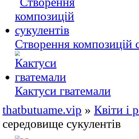
Створення композицій с
Кактуси гватемали
thatbutuame.vip
»
Квіти і 
середовище сукулентів