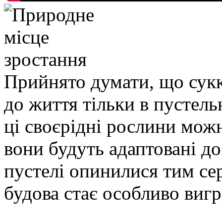
Прийнято думати, що сукк
до життя тільки в пустель
ці своєрідні рослини мож
вони будуть адаптовані д
пустелі опинилися тим се
будова стає особливо виг