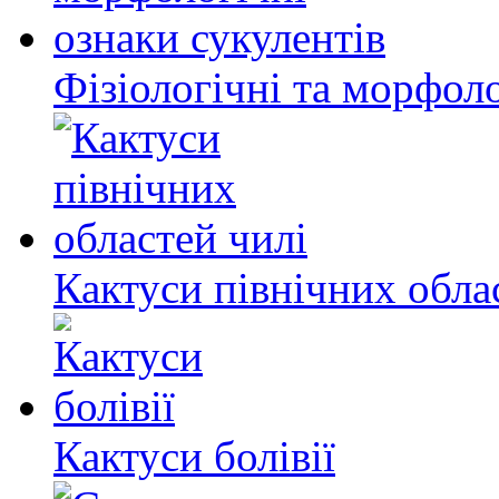
Фізіологічні та морфоло
Кактуси північних обла
Кактуси болівії