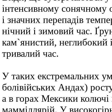
інтенсивному сонячному 
і значних перепадів темпе
нічний і зимовий час. Ґру
кам`янистий, неглибокий 
тривалий час.
У таких екстремальних ум
болівійських Андах) рост
а в горах Мексики колючі
мамміллярій. У високогір