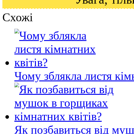
Схожі
Чому зблякла листя кім
Як позбавиться від му