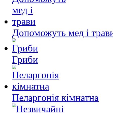
Допоможуть мед і трав
Гриби
Пеларгонія кімнатна