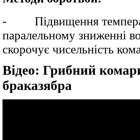
- Підвищення темпера
паралельному зниженні во
скорочує чисельність ком
Відео: Грибний комар
браказябра