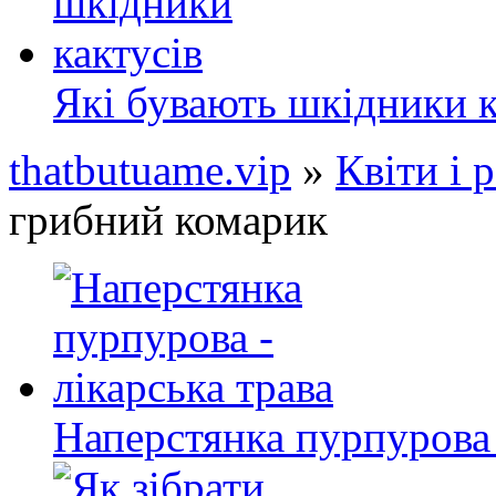
Які бувають шкідники к
thatbutuame.vip
»
Квіти і 
грибний комарик
Наперстянка пурпурова 