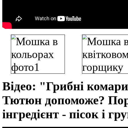
Відео: "Грибні комари
Тютюн допоможе? Пор
інгредієнт - пісок і гр